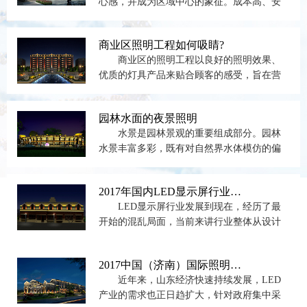
心感，并成为区域中心的象征。成本高、安
装和维护难度大，山东楼体...
商业区照明工程如何吸睛?
商业区的照明工程以良好的照明效果、
优质的灯具产品来贴合顾客的感受，旨在营
造轻松愉悦的气氛，从而引...
园林水面的夜景照明
水景是园林景观的重要组成部分。园林
水景丰富多彩，既有对自然界水体模仿的偏
自然风格的水景，如具有自...
2017年国内LED显示屏行业发展“两大难”！
LED显示屏行业发展到现在，经历了最
开始的混乱局面，当前来讲行业整体从设计
研发、质量管控、产品工...
2017中国（济南）国际照明暨LED光电产业博览会
近年来，山东经济快速持续发展，LED
产业的需求也正日趋扩大，针对政府集中采